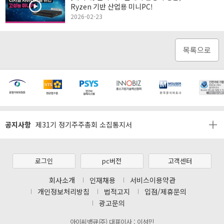
Ryzen 기반 산업용 미니PC!
2026-02-23
목록으로
[마일리지 적립 및 사용 정책 개편 안내]
[2026년 8월 신용카드 무이자 행사 안내]
공지사항
제31기 정기주주총회 소집통지서
[마일리지 적립 및 사용 정책 개편 안내]
[2026년 8월 신용카드 무이자 행사 안내]
로그인
pc버전
고객센터
제31기 정기주주총회 소집통지서
회사소개
인재채용
서비스이용약관
개인정보처리방침
법적고지
입점/제휴문의
[마일리지 적립 및 사용 정책 개편 안내]
광고문의
아이씨뱅큐(주) 대표이사 : 이성민