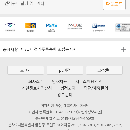
견적구매 달러 입금계좌
다운로드
[마일리지 적립 및 사용 정책 개편 안내]
[2026년 8월 신용카드 무이자 행사 안내]
공지사항
제31기 정기주주총회 소집통지서
[마일리지 적립 및 사용 정책 개편 안내]
[2026년 8월 신용카드 무이자 행사 안내]
로그인
pc버전
고객센터
제31기 정기주주총회 소집통지서
회사소개
인재채용
서비스이용약관
개인정보처리방침
법적고지
입점/제휴문의
[마일리지 적립 및 사용 정책 개편 안내]
광고문의
아이씨뱅큐(주) 대표이사 : 이성민
사업자 등록번호 : 114-81-69078[사업자정보확인]
통신판매업 신고 2015-서울금천-1009호
본사 : 서울특별시 금천구 두산로70,에이동2301,2302,2303,2304,2305, 2306,