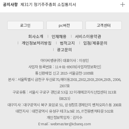
공지사항
제31기 정기주주총회 소집통지서
[마일리지 적립 및 사용 정책 개편 안내]
[2026년 8월 신용카드 무이자 행사 안내]
로그인
pc버전
고객센터
제31기 정기주주총회 소집통지서
회사소개
인재채용
서비스이용약관
개인정보처리방침
법적고지
입점/제휴문의
[마일리지 적립 및 사용 정책 개편 안내]
광고문의
아이씨뱅큐(주) 대표이사 : 이성민
사업자 등록번호 : 114-81-69078[사업자정보확인]
통신판매업 신고 2015-서울금천-1009호
본사 : 서울특별시 금천구 두산로70,에이동2301,2302,2303,2304,2305, 2306,
2307호
구로유통 : 서울시 구로구 경인로 53길 32 미래에코지식산업센터 313호
(08215)
대구지사 : 대구광역시 북구 호암로 51, 삼성창조경제단지 벤처오피스동 208호
대전지사 : 대전광역시 유성구 테크노9로 35, IT전용벤처타운 502호
개인정보책임자 : 김지수
E-mail : webmaster@icbanq.com