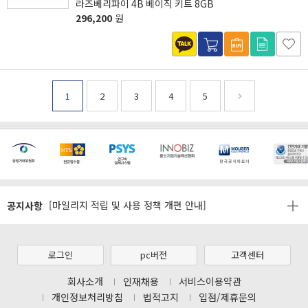
라즈베리파이 4B 베이직 키트 8GB
296,200
원
1
2
3
4
5
[마일리지 적립 및 사용 정책 개편 안내]
[2026년 8월 신용카드 무이자 행사 안내]
제31기 정기주주총회 소집통지서
공지사항
[마일리지 적립 및 사용 정책 개편 안내]
[2026년 8월 신용카드 무이자 행사 안내]
제31기 정기주주총회 소집통지서
로그인
pc버전
고객센터
[마일리지 적립 및 사용 정책 개편 안내]
회사소개
인재채용
서비스이용약관
개인정보처리방침
법적고지
입점/제휴문의