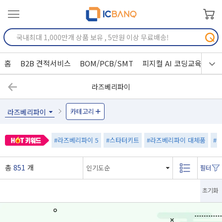
홈
B2B 견적서비스
BOM/PCB/SMT
피지컬 AI 코딩교육
라즈베리파이
카테고리
라즈베리파이
#라즈베리파이 5
#스타터키트
#라즈베리파이 대체품
#
총
851
개
초기화