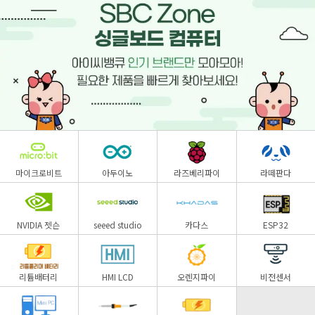
마이크로비트
아두이노
라즈베리파이
라떼판다
NVIDIA 젯슨
seeed studio
카다스
ESP32
리튬배터리
HMI LCD
오렌지파이
비전센서