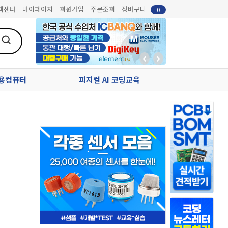
객센터
마이페이지
회원가입
주문조회
장바구니
0
업용컴퓨터
피지컬 AI 코딩교육