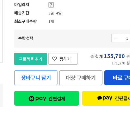
마일리지
배송기간
3일~4일
최소구매수량
1개
수량선택
155,700
총 합계
원
프로젝트 추가
찜하기
171,270 원