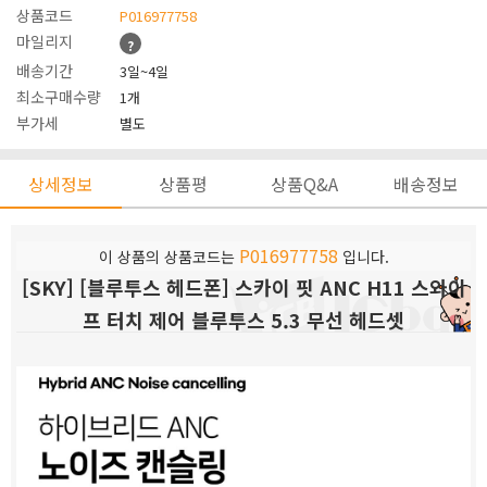
상품코드
P016977758
마일리지
?
배송기간
3일~4일
최소구매수량
1개
부가세
별도
상세정보
상품평
상품Q&A
배송정보
P016977758
이 상품의 상품코드는
입니다.
[SKY] [블루투스 헤드폰] 스카이 핏 ANC H11 스와이
프 터치 제어 블루투스 5.3 무선 헤드셋