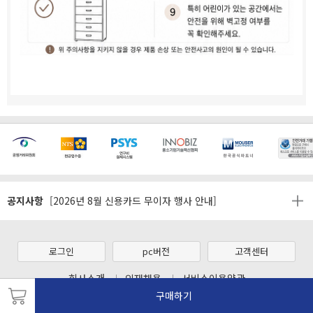
[마일리지 적립 및 사용 정책 개편 안내]
[2026년 8월 신용카드 무이자 행사 안내]
공지사항
제31기 정기주주총회 소집통지서
[마일리지 적립 및 사용 정책 개편 안내]
[2026년 8월 신용카드 무이자 행사 안내]
로그인
pc버전
고객센터
제31기 정기주주총회 소집통지서
회사소개
인재채용
서비스이용약관
개인정보처리방침
법적고지
입점/제휴문의
구매하기
[마일리지 적립 및 사용 정책 개편 안내]
광고문의