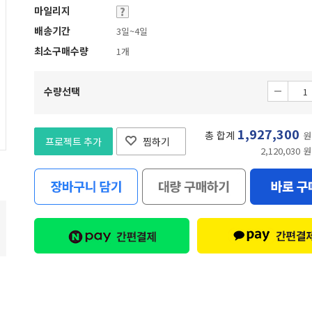
마일리지
배송기간
3일~4일
최소구매수량
1개
수량선택
1,927,300
총 합계
원
프로젝트 추가
찜하기
2,120,030 원