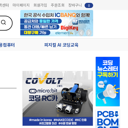
객센터
마이페이지
회원가입
주문조회
장바구니
0
업용컴퓨터
피지컬 AI 코딩교육