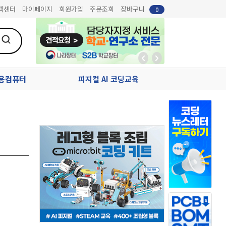
객센터
마이페이지
회원가입
주문조회
장바구니
0
업용컴퓨터
피지컬 AI 코딩교육