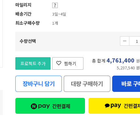
마일리지
배송기간
3일~4일
최소구매수량
1개
수량선택
4,761,400
총 합계
원
프로젝트 추가
찜하기
5,237,540 원