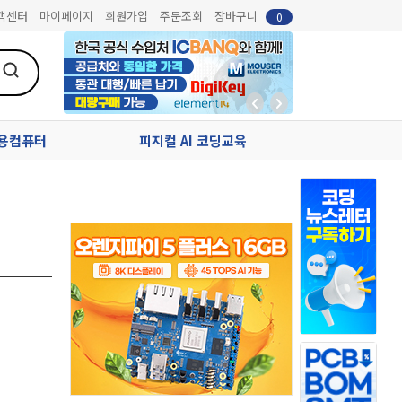
객센터
마이페이지
회원가입
주문조회
장바구니
0
업용컴퓨터
피지컬 AI 코딩교육