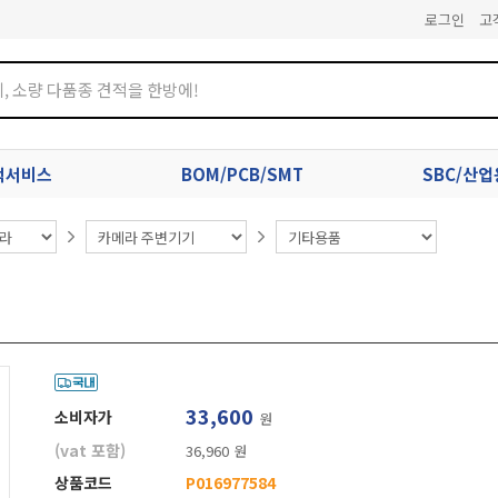
로그인
고
견적서비스
BOM/PCB/SMT
SBC/산
33,600
소비자가
원
(vat 포함)
36,960 원
상품코드
P016977584