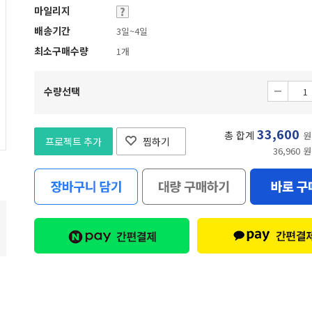
마일리지
배송기간
3일~4일
최소구매수량
1개
수량선택
33,600
총 합계
원
프로젝트 추가
찜하기
36,960 원