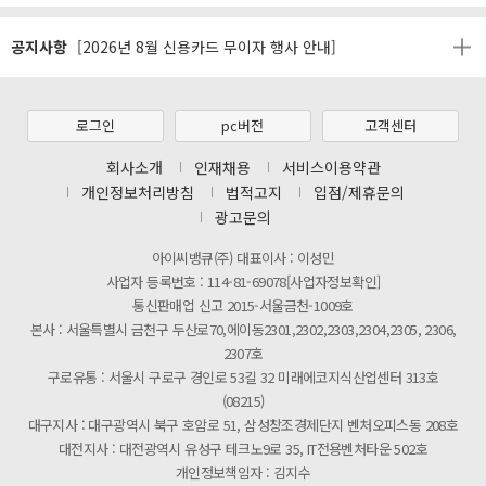
[마일리지 적립 및 사용 정책 개편 안내]
공지사항
[2026년 8월 신용카드 무이자 행사 안내]
제31기 정기주주총회 소집통지서
[마일리지 적립 및 사용 정책 개편 안내]
로그인
pc버전
고객센터
[2026년 8월 신용카드 무이자 행사 안내]
회사소개
인재채용
서비스이용약관
개인정보처리방침
법적고지
입점/제휴문의
제31기 정기주주총회 소집통지서
광고문의
[마일리지 적립 및 사용 정책 개편 안내]
아이씨뱅큐(주) 대표이사 : 이성민
사업자 등록번호 : 114-81-69078[사업자정보확인]
통신판매업 신고 2015-서울금천-1009호
본사 : 서울특별시 금천구 두산로70,에이동2301,2302,2303,2304,2305, 2306,
2307호
구로유통 : 서울시 구로구 경인로 53길 32 미래에코지식산업센터 313호
(08215)
대구지사 : 대구광역시 북구 호암로 51, 삼성창조경제단지 벤처오피스동 208호
대전지사 : 대전광역시 유성구 테크노9로 35, IT전용벤처타운 502호
개인정보책임자 : 김지수