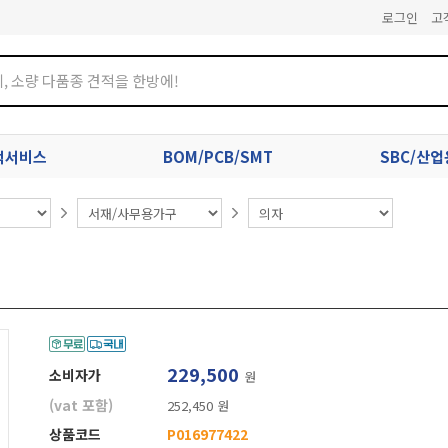
로그인
고
견적서비스
BOM/PCB/SMT
SBC/산
229,500
소비자가
원
(vat 포함)
252,450 원
상품코드
P016977422