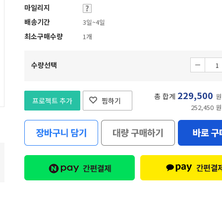
마일리지
배송기간
3일~4일
최소구매수량
1개
수량선택
229,500
총 합계
원
프로젝트 추가
찜하기
252,450 원