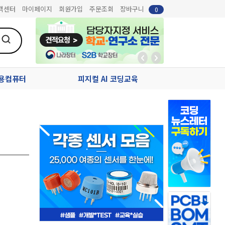
객센터
마이페이지
회원가입
주문조회
장바구니
0
업용컴퓨터
피지컬 AI 코딩교육