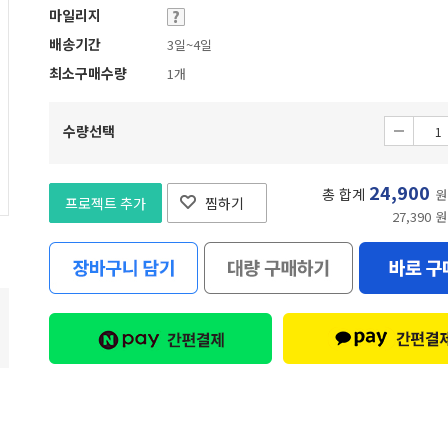
마일리지
배송기간
3일~4일
최소구매수량
1개
수량선택
24,900
총 합계
원
프로젝트 추가
찜하기
27,390 원