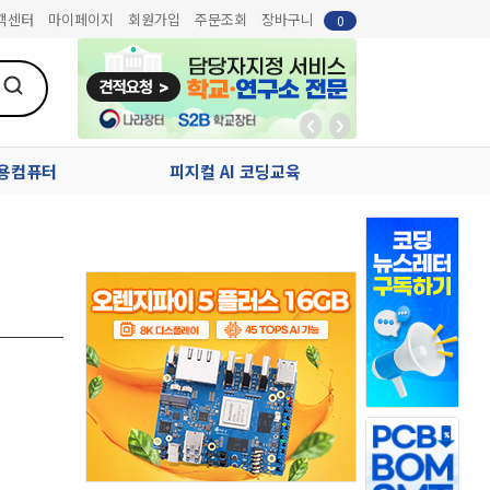
객센터
마이페이지
회원가입
주문조회
장바구니
0
업용컴퓨터
피지컬 AI 코딩교육