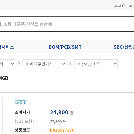
로그인
고
견적서비스
BOM/PCB/SMT
SBC/산
64GB
24,900
소비자가
원
(vat 포함)
27,390 원
상품코드
P016977376