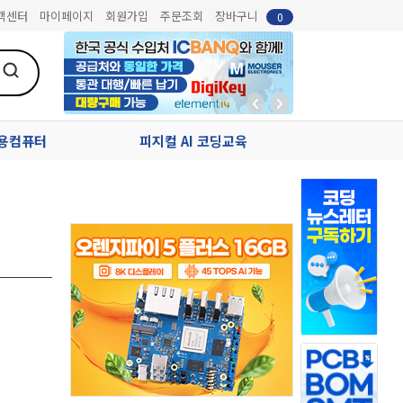
객센터
마이페이지
회원가입
주문조회
장바구니
0
업용컴퓨터
피지컬 AI 코딩교육