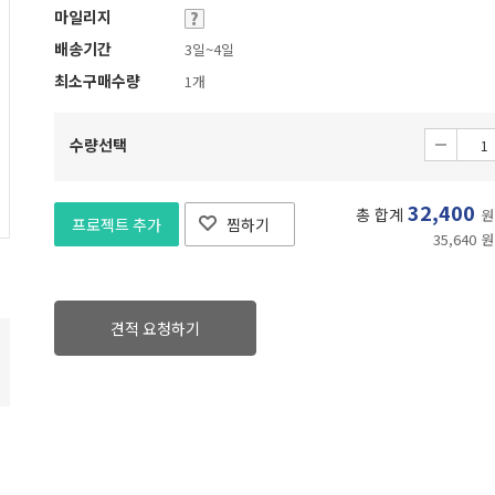
마일리지
배송기간
3일~4일
최소구매수량
1개
수량선택
32,400
총 합계
원
프로젝트 추가
찜하기
35,640 원
견적 요청하기