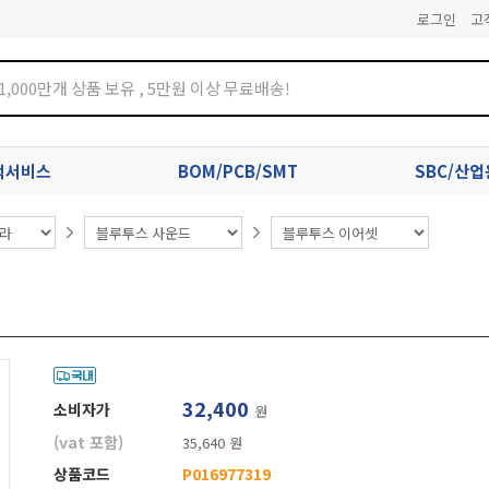
로그인
고
견적서비스
BOM/PCB/SMT
SBC/산
32,400
소비자가
원
(vat 포함)
35,640 원
상품코드
P016977319