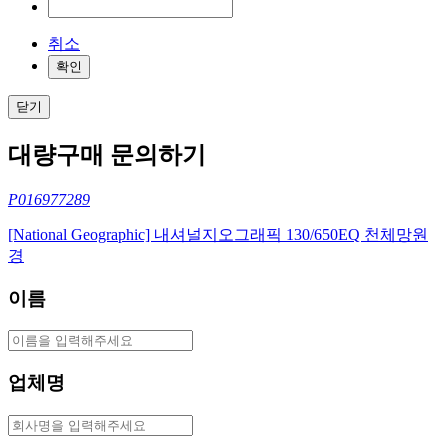
취소
확인
닫기
대량구매 문의하기
P016977289
[National Geographic] 내셔널지오그래픽 130/650EQ 천체망원
경
이름
업체명