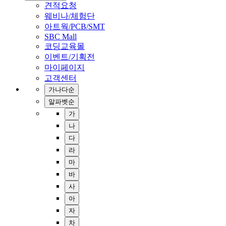
견적요청
웨비나/체험단
아트웍/PCB/SMT
SBC Mall
코딩교육몰
이벤트/기획전
마이페이지
고객센터
가나다순
알파벳순
가
나
다
라
마
바
사
아
자
차