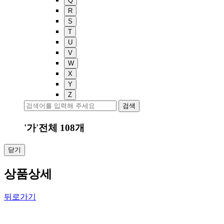
Q
R
S
T
U
V
W
X
Y
Z
검색
'가'
전체
108
개
닫기
상품상세
뒤로가기