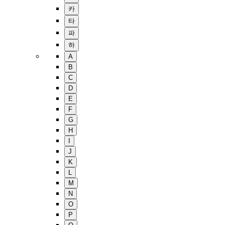
카
타
파
하
A
B
C
D
E
F
G
H
I
J
K
L
M
N
O
P