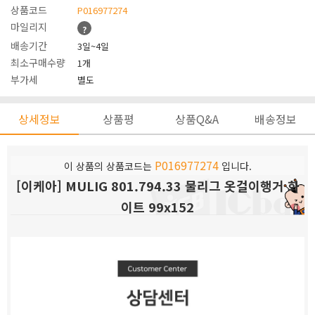
상품코드
P016977274
마일리지
?
배송기간
3일~4일
최소구매수량
1개
부가세
별도
상세정보
상품평
상품Q&A
배송정보
P016977274
이 상품의 상품코드는
입니다.
[이케아] MULIG 801.794.33 물리그 옷걸이행거 화
이트 99x152