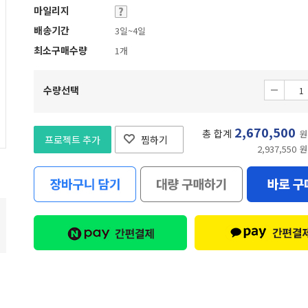
마일리지
배송기간
3일~4일
최소구매수량
1개
수량선택
2,670,500
총 합계
원
프로젝트 추가
찜하기
2,937,550 원