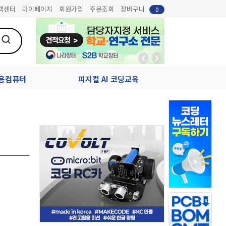
객센터
마이페이지
회원가입
주문조회
장바구니
0
업용컴퓨터
피지컬 AI 코딩교육