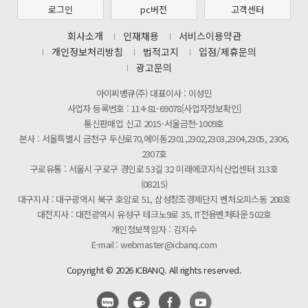
제31기 정기주주총회 소집통지서
로그인
pc버전
고객센터
[마일리지 적립 및 사용 정책 개편 안내]
회사소개
인재채용
서비스이용약관
개인정보처리방침
법적고지
입점/제휴문의
광고문의
아이씨뱅큐(주) 대표이사 : 이성민
사업자 등록번호 : 114-81-69078[사업자정보확인]
통신판매업 신고 2015-서울금천-1009호
본사 : 서울특별시 금천구 두산로70,에이동2301,2302,2303,2304,2305, 2306,
2307호
구로유통 : 서울시 구로구 경인로 53길 32 미래에코지식산업센터 313호
(08215)
대구지사 : 대구광역시 북구 호암로 51, 삼성창조경제단지 벤처오피스동 208호
대전지사 : 대전광역시 유성구 테크노9로 35, IT전용벤처타운 502호
개인정보책임자 : 김지수
E-mail : webmaster@icbanq.com
Copyright © 2026 ICBANQ. All rights reserved.