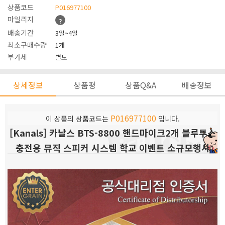
상품코드
P016977100
마일리지
?
배송기간
3일~4일
최소구매수량
1개
부가세
별도
상세정보
상품평
상품Q&A
배송정보
P016977100
이 상품의 상품코드는
입니다.
[Kanals] 카날스 BTS-8800 핸드마이크2개 블루투스
충전용 뮤직 스피커 시스템 학교 이벤트 소규모행사