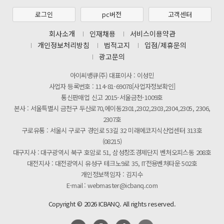
[2026년 8월 신용카드 무이자 행사 안내]
로그인
pc버전
고객센터
제31기 정기주주총회 소집통지서
회사소개
인재채용
서비스이용약관
개인정보처리방침
법적고지
입점/제휴문의
[마일리지 적립 및 사용 정책 개편 안내]
광고문의
아이씨뱅큐(주) 대표이사 : 이성민
사업자 등록번호 : 114-81-69078[사업자정보확인]
통신판매업 신고 2015-서울금천-1009호
본사 : 서울특별시 금천구 두산로70,에이동2301,2302,2303,2304,2305, 2306,
2307호
구로유통 : 서울시 구로구 경인로 53길 32 미래에코지식산업센터 313호
(08215)
대구지사 : 대구광역시 북구 호암로 51, 삼성창조경제단지 벤처오피스동 208호
대전지사 : 대전광역시 유성구 테크노9로 35, IT전용벤처타운 502호
개인정보책임자 : 김지수
E-mail : webmaster@icbanq.com
Copyright © 2026 ICBANQ. All rights reserved.