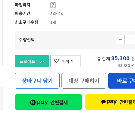
마일리지
배송기간
3일~4일
최소구매수량
1개
수량선택
85,300
총 합계
원
프로젝트 추가
찜하기
93,830 원