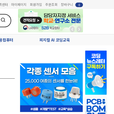
객센터
마이페이지
회원가입
주문조회
장바구니
0
업용컴퓨터
피지컬 AI 코딩교육