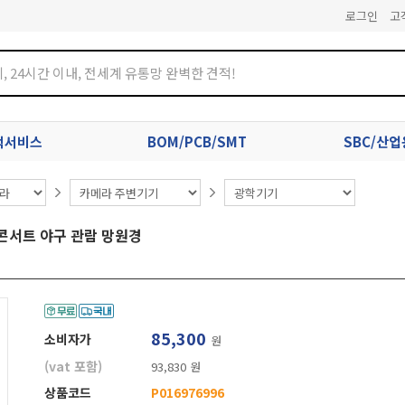
로그인
고
견적서비스
BOM/PCB/SMT
SBC/산
 콘서트 야구 관람 망원경
85,300
소비자가
원
(vat 포함)
93,830 원
상품코드
P016976996