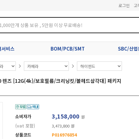
로그인
고
견적서비스
BOM/PCB/SMT
SBC/산
860 렌즈 [12G(4k)/보호필름/크리닝킷/볼헤드삼각대] 패키지
3,158,000
소비자가
원
(vat 포함)
3,473,800 원
상품코드
P016976854