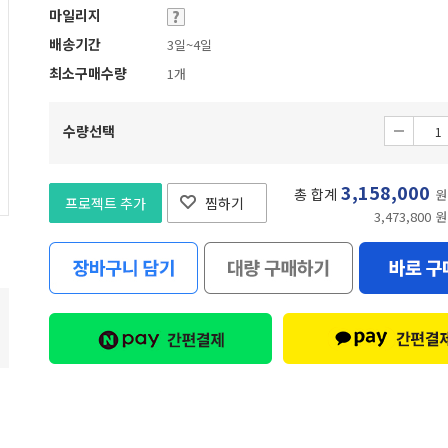
마일리지
배송기간
3일~4일
최소구매수량
1개
수량선택
3,158,000
총 합계
원
프로젝트 추가
찜하기
3,473,800 원