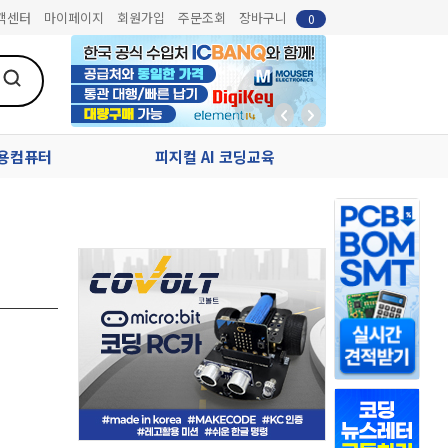
객센터
마이페이지
회원가입
주문조회
장바구니
0
업용컴퓨터
피지컬 AI 코딩교육