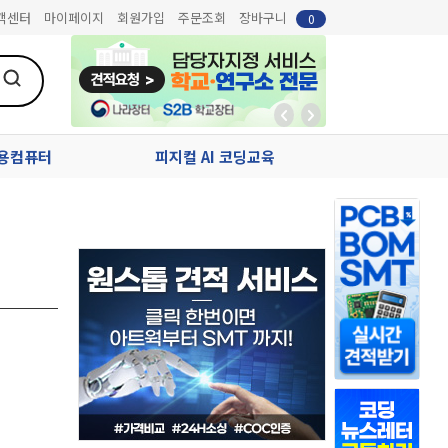
객센터
마이페이지
회원가입
주문조회
장바구니
0
업용컴퓨터
피지컬 AI 코딩교육