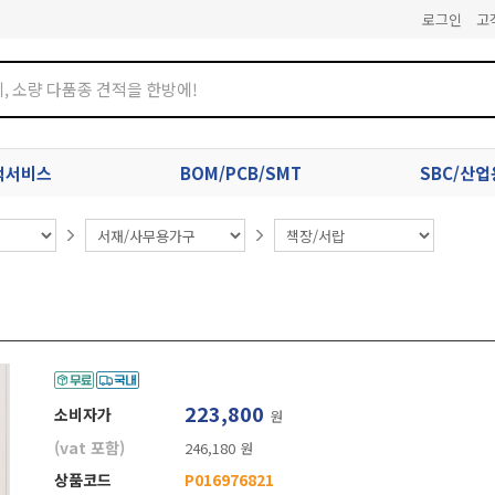
로그인
고
견적서비스
BOM/PCB/SMT
SBC/산
223,800
소비자가
원
(vat 포함)
246,180 원
상품코드
P016976821