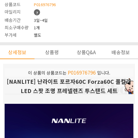
상품코드
P016976796
마일리지
?
배송기간
3일~4일
최소구매수량
1개
부가세
별도
상세정보
상품평
상품Q&A
배송정보
P016976796
이 상품의 상품코드는
입니다.
[NANLITE] 난라이트 포르자60C Forza60C 풀컬러
LED 스팟 조명 프레넬렌즈 투스탠드 세트