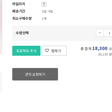
마일리지
배송기간
3일~4일
최소구매수량
1개
수량선택
18,300
총 합계
원
프로젝트 추가
찜하기
20,130 원
견적 요청하기