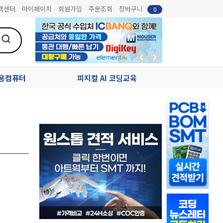
객센터
마이페이지
회원가입
주문조회
장바구니
0
업용컴퓨터
피지컬 AI 코딩교육