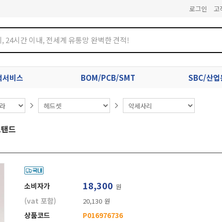
로그인
고
견적서비스
BOM/PCB/SMT
SBC/산
스탠드
18,300
소비자가
원
(vat 포함)
20,130 원
상품코드
P016976736