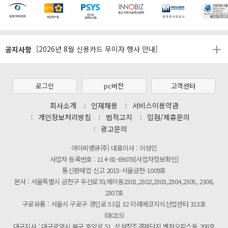
[마일리지 적립 및 사용 정책 개편 안내]
공지사항
[2026년 8월 신용카드 무이자 행사 안내]
제31기 정기주주총회 소집통지서
[마일리지 적립 및 사용 정책 개편 안내]
로그인
pc버전
고객센터
[2026년 8월 신용카드 무이자 행사 안내]
회사소개
인재채용
서비스이용약관
개인정보처리방침
법적고지
입점/제휴문의
제31기 정기주주총회 소집통지서
광고문의
[마일리지 적립 및 사용 정책 개편 안내]
아이씨뱅큐(주) 대표이사 : 이성민
사업자 등록번호 : 114-81-69078[사업자정보확인]
통신판매업 신고 2015-서울금천-1009호
본사 : 서울특별시 금천구 두산로70,에이동2301,2302,2303,2304,2305, 2306,
2307호
구로유통 : 서울시 구로구 경인로 53길 32 미래에코지식산업센터 313호
(08215)
대구지사 : 대구광역시 북구 호암로 51, 삼성창조경제단지 벤처오피스동 208호