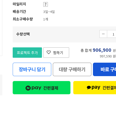
마일리지
배송기간
3일~4일
최소구매수량
1개
수량선택
906,900
총 합계
원
프로젝트 추가
찜하기
997,590 원