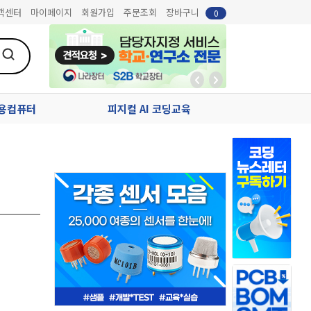
객센터
마이페이지
회원가입
주문조회
장바구니
0
업용컴퓨터
피지컬 AI 코딩교육