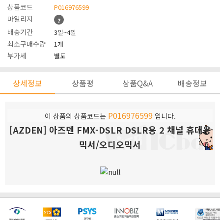
상품코드
P016976599
마일리지
?
배송기간
3일~4일
최소구매수량
1개
부가세
별도
상세정보
상품평
상품Q&A
배송정보
P016976599
이 상품의 상품코드는
입니다.
[AZDEN] 아즈덴 FMX-DSLR DSLR용 2 채널 휴대용
믹서/오디오믹서