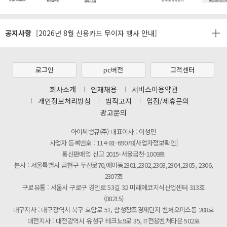
[마일리지 적립 및 사용 정책 개편 안내]
공지사항
[2026년 8월 신용카드 무이자 행사 안내]
제31기 정기주주총회 소집통지서
[마일리지 적립 및 사용 정책 개편 안내]
로그인
pc버전
고객센터
[2026년 8월 신용카드 무이자 행사 안내]
회사소개
인재채용
서비스이용약관
개인정보처리방침
법적고지
입점/제휴문의
제31기 정기주주총회 소집통지서
광고문의
[마일리지 적립 및 사용 정책 개편 안내]
아이씨뱅큐(주) 대표이사 : 이성민
사업자 등록번호 : 114-81-69078[사업자정보확인]
통신판매업 신고 2015-서울금천-1009호
본사 : 서울특별시 금천구 두산로70,에이동2301,2302,2303,2304,2305, 2306,
2307호
구로유통 : 서울시 구로구 경인로 53길 32 미래에코지식산업센터 313호
(08215)
대구지사 : 대구광역시 북구 호암로 51, 삼성창조경제단지 벤처오피스동 208호
대전지사 : 대전광역시 유성구 테크노9로 35, IT전용벤처타운 502호