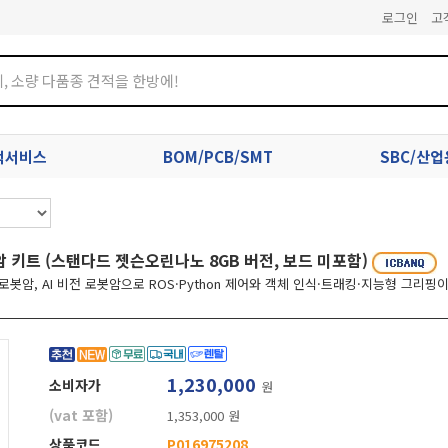
로그인
고
견적서비스
BOM/PCB/SMT
SBC/산
로봇암 키트 (스탠다드 젯슨오린나노 8GB 버전, 보드 미포함)
6축 로봇암, AI 비전 로봇암으로 ROS·Python 제어와 객체 인식·트래킹·지능형 그리핑
1,230,000
소비자가
원
(vat 포함)
1,353,000 원
상품코드
P016975208