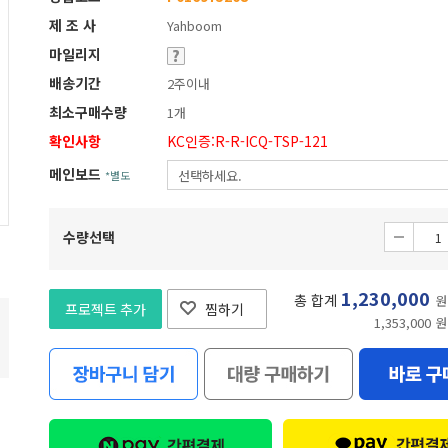
제 조 사
Yahboom
마일리지
배송기간
2주이내
최소구매수량
1개
확인사항
KC인증:R-R-ICQ-TSP-121
메인보드
*별도
수량선택
1,230,000
총 합계
원
프로젝트 추가
찜하기
1,353,000 원