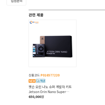
관련 제품
상품코드
P016577220
젯슨 오린 나노 슈퍼 개발자 키트
Jetson Orin Nano Super
Developer Kit
650,000
원