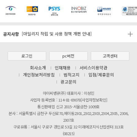
[마일리지 적립 및 사용 정책 개편 안내]
[2026년 8월 신용카드 무이자 행사 안내]
제31기 정기주주총회 소집통지서
공지사항
[마일리지 적립 및 사용 정책 개편 안내]
[2026년 8월 신용카드 무이자 행사 안내]
제31기 정기주주총회 소집통지서
로그인
pc버전
고객센터
[마일리지 적립 및 사용 정책 개편 안내]
회사소개
인재채용
서비스이용약관
개인정보처리방침
법적고지
입점/제휴문의
광고문의
아이씨뱅큐(주) 대표이사 : 이성민
사업자 등록번호 : 114-81-69078[사업자정보확인]
통신판매업 신고 2015-서울금천-1009호
본사 : 서울특별시 금천구 두산로70,에이동2301,2302,2303,2304,2305, 2306,
2307호
구로유통 : 서울시 구로구 경인로 53길 32 미래에코지식산업센터 313호
(08215)