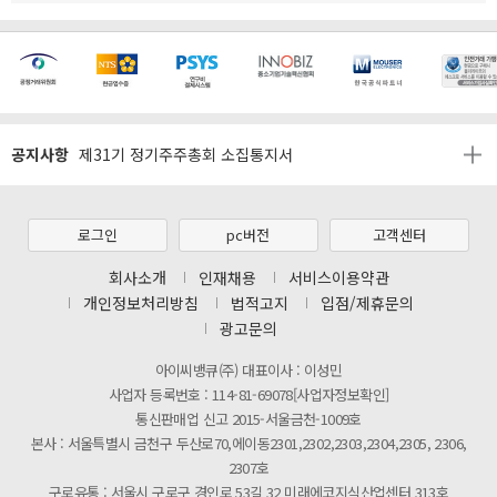
[마일리지 적립 및 사용 정책 개편 안내]
[2026년 8월 신용카드 무이자 행사 안내]
제31기 정기주주총회 소집통지서
공지사항
[마일리지 적립 및 사용 정책 개편 안내]
[2026년 8월 신용카드 무이자 행사 안내]
제31기 정기주주총회 소집통지서
로그인
pc버전
고객센터
[마일리지 적립 및 사용 정책 개편 안내]
회사소개
인재채용
서비스이용약관
개인정보처리방침
법적고지
입점/제휴문의
광고문의
아이씨뱅큐(주) 대표이사 : 이성민
사업자 등록번호 : 114-81-69078[사업자정보확인]
통신판매업 신고 2015-서울금천-1009호
본사 : 서울특별시 금천구 두산로70,에이동2301,2302,2303,2304,2305, 2306,
2307호
구로유통 : 서울시 구로구 경인로 53길 32 미래에코지식산업센터 313호