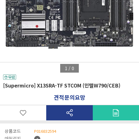
1
/
0
[Supermicro] X13SRA-TF STCOM (인텔W790/CEB)
견적문의요망
상품코드
P016832594
마일리지