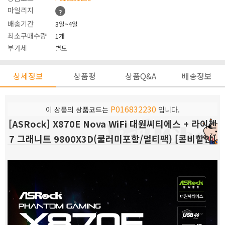
마일리지
?
배송기간
3일~4일
최소구매수량
1개
부가세
별도
상세정보
상품평
상품Q&A
배송정보
P016832230
이 상품의 상품코드는
입니다.
[ASRock] X870E Nova WiFi 대원씨티에스 + 라이젠
7 그래니트 9800X3D(쿨러미포함/멀티팩) [콤비할인]