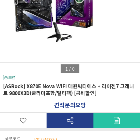
1
/
0
[ASRock] X870E Nova WiFi 대원씨티에스 + 라이젠7 그래니
트 9800X3D(쿨러미포함/멀티팩) [콤비할인]
견적문의요망
상품코드
P016832230