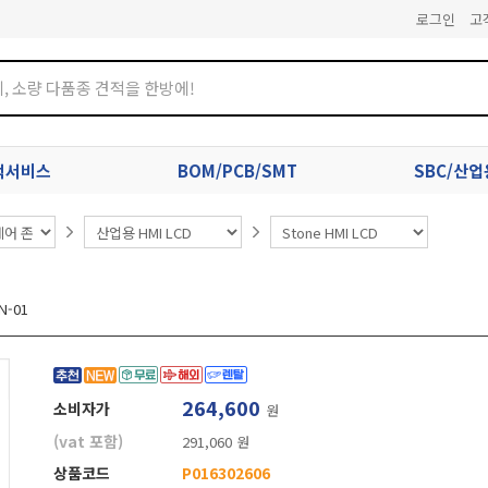
로그인
고
견적서비스
BOM/PCB/SMT
SBC/산
N-01
264,600
소비자가
원
(vat 포함)
291,060 원
상품코드
P016302606