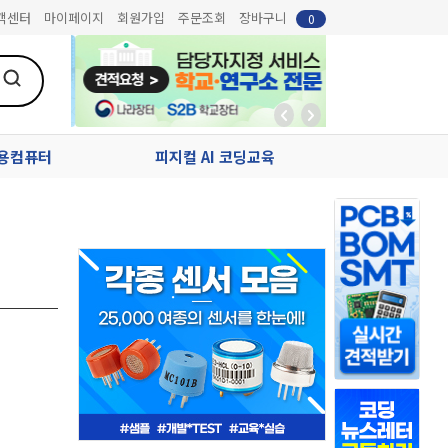
객센터
마이페이지
회원가입
주문조회
장바구니
0
업용컴퓨터
피지컬 AI 코딩교육