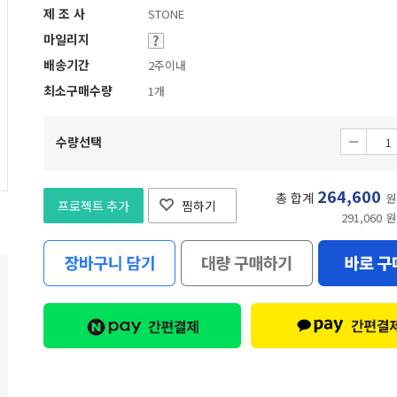
제 조 사
STONE
마일리지
배송기간
2주이내
최소구매수량
1개
수량선택
264,600
총 합계
원
프로젝트 추가
찜하기
291,060 원