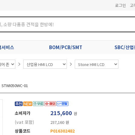
로그인
고
견적서비스
BOM/PCB/SMT
SBC/산
STWI050WC-01
215,600
소비자가
원
(vat 포함)
237,160 원
상품코드
P016302482