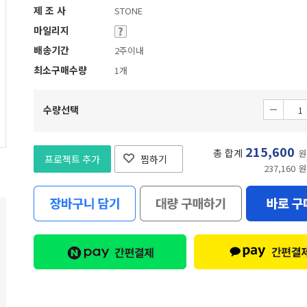
제 조 사
STONE
마일리지
배송기간
2주이내
최소구매수량
1개
수량선택
215,600
총 합계
원
프로젝트 추가
찜하기
237,160 원