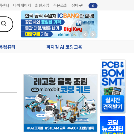
객센터
마이페이지
회원가입
주문조회
장바구니
0
업용컴퓨터
피지컬 AI 코딩교육