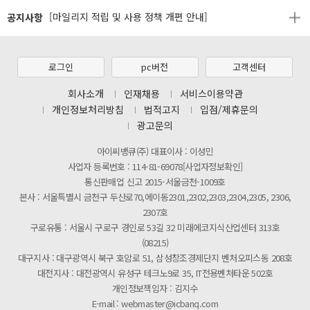
공지사항
[2026년 8월 신용카드 무이자 행사 안내]
제31기 정기주주총회 소집통지서
[마일리지 적립 및 사용 정책 개편 안내]
로그인
pc버전
고객센터
[2026년 8월 신용카드 무이자 행사 안내]
회사소개
인재채용
서비스이용약관
개인정보처리방침
법적고지
입점/제휴문의
제31기 정기주주총회 소집통지서
광고문의
[마일리지 적립 및 사용 정책 개편 안내]
아이씨뱅큐(주) 대표이사 : 이성민
사업자 등록번호 : 114-81-69078[사업자정보확인]
통신판매업 신고 2015-서울금천-1009호
본사 : 서울특별시 금천구 두산로70,에이동2301,2302,2303,2304,2305, 2306,
2307호
구로유통 : 서울시 구로구 경인로 53길 32 미래에코지식산업센터 313호
(08215)
대구지사 : 대구광역시 북구 호암로 51, 삼성창조경제단지 벤처오피스동 208호
대전지사 : 대전광역시 유성구 테크노9로 35, IT전용벤처타운 502호
개인정보책임자 : 김지수
E-mail : webmaster@icbanq.com