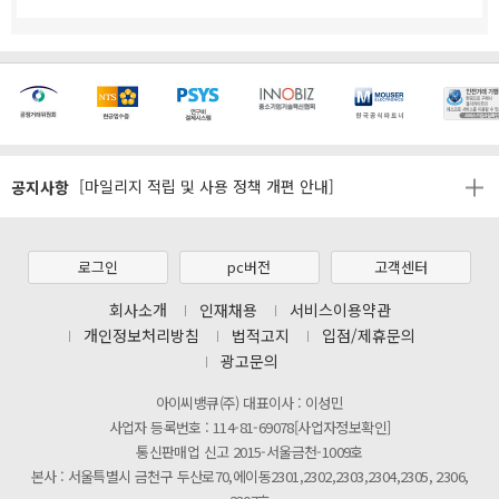
[마일리지 적립 및 사용 정책 개편 안내]
공지사항
[2026년 8월 신용카드 무이자 행사 안내]
제31기 정기주주총회 소집통지서
[마일리지 적립 및 사용 정책 개편 안내]
로그인
pc버전
고객센터
[2026년 8월 신용카드 무이자 행사 안내]
회사소개
인재채용
서비스이용약관
개인정보처리방침
법적고지
입점/제휴문의
제31기 정기주주총회 소집통지서
광고문의
[마일리지 적립 및 사용 정책 개편 안내]
아이씨뱅큐(주) 대표이사 : 이성민
사업자 등록번호 : 114-81-69078[사업자정보확인]
통신판매업 신고 2015-서울금천-1009호
본사 : 서울특별시 금천구 두산로70,에이동2301,2302,2303,2304,2305, 2306,