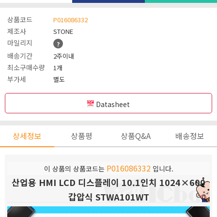
상품코드
P016086332
제조사
STONE
마일리지
?
배송기간
2주이내
최소구매수량
1개
부가세
별도
Datasheet
상세정보
상품평
상품Q&A
배송정보
P016086332
이 상품의 상품코드는
입니다.
산업용 HMI LCD 디스플레이 10.1인치 1024×600
갑압식 STWA101WT