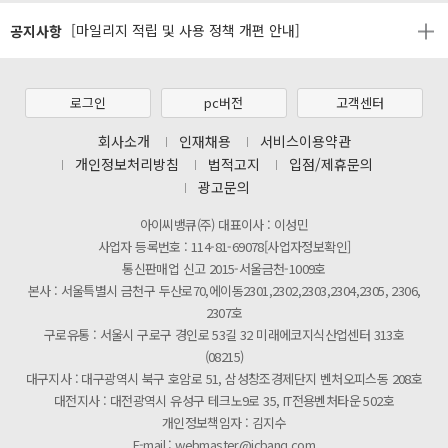
공지사항
[2026년 8월 신용카드 무이자 행사 안내]
제31기 정기주주총회 소집통지서
[마일리지 적립 및 사용 정책 개편 안내]
로그인
pc버전
고객센터
[2026년 8월 신용카드 무이자 행사 안내]
회사소개
인재채용
서비스이용약관
개인정보처리방침
법적고지
입점/제휴문의
제31기 정기주주총회 소집통지서
광고문의
[마일리지 적립 및 사용 정책 개편 안내]
아이씨뱅큐(주) 대표이사 : 이성민
사업자 등록번호 : 114-81-69078[사업자정보확인]
통신판매업 신고 2015-서울금천-1009호
본사 : 서울특별시 금천구 두산로70,에이동2301,2302,2303,2304,2305, 2306,
2307호
구로유통 : 서울시 구로구 경인로 53길 32 미래에코지식산업센터 313호
(08215)
대구지사 : 대구광역시 북구 호암로 51, 삼성창조경제단지 벤처오피스동 208호
대전지사 : 대전광역시 유성구 테크노9로 35, IT전용벤처타운 502호
개인정보책임자 : 김지수
E-mail : webmaster@icbanq.com