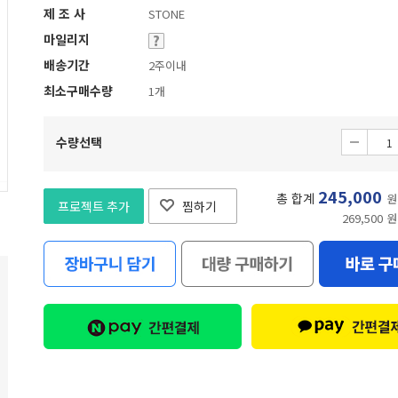
제 조 사
STONE
마일리지
배송기간
2주이내
최소구매수량
1개
수량선택
245,000
총 합계
원
프로젝트 추가
찜하기
269,500 원