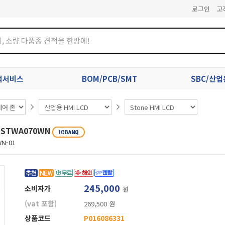
로그인
고
견적서비스
BOM/PCB/SMT
SBC/산
 STWA070WN
N-01
245,000
소비자가
원
(vat 포함)
269,500 원
상품코드
P016086331