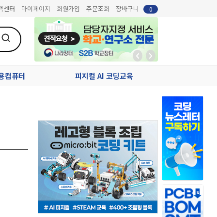
객센터
마이페이지
회원가입
주문조회
장바구니
0
업용컴퓨터
피지컬 AI 코딩교육