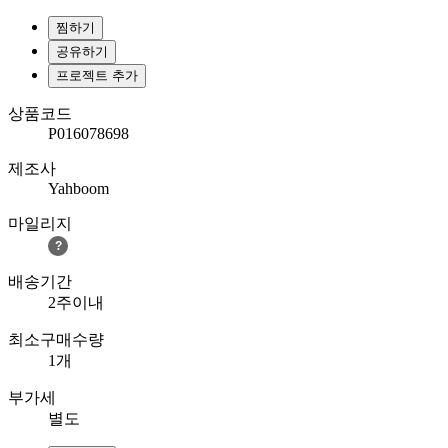
찜하기
공유하기
프로젝트 추가
상품코드
P016078698
제조사
Yahboom
마일리지
?
배송기간
2주이내
최소구매수량
1개
부가세
별도