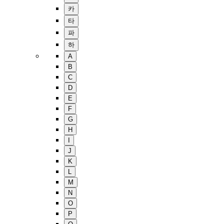
카
타
파
하
A
B
C
D
E
F
G
H
I
J
K
L
M
N
O
P