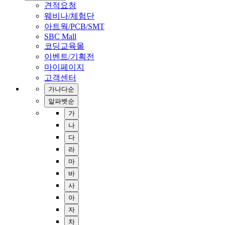
견적요청
웨비나/체험단
아트웍/PCB/SMT
SBC Mall
코딩교육몰
이벤트/기획전
마이페이지
고객센터
가나다순
알파벳순
가
나
다
라
마
바
사
아
자
차