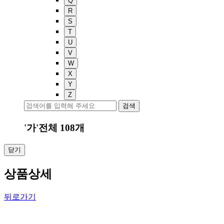
Q
R
S
T
U
V
W
X
Y
Z
검색
'가'
전체
108
개
닫기
상품상세
뒤로가기