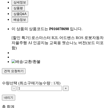
상세정보
상품평
상품Q&A
배송정보
이 상품의 상품코드는
P016078698
입니다.
[할인 특가] 로스마스터 R2L 어드밴스 ROS 로봇자동차
자율주행 AI 인공지능 교육용 젯슨나노 버전(보드 미포
함)
견적 요청하기
수량선택
(최소구매가능수량 : 1개)
-
+
내리기
총 합계