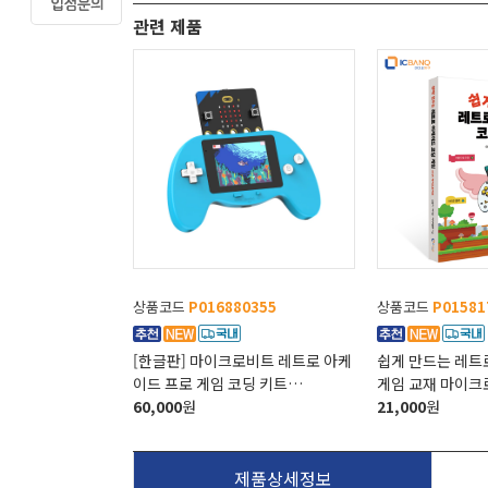
관련 제품
상품코드
P016880355
상품코드
P01581
[한글판] 마이크로비트 레트로 아케
쉽게 만드는 레트
이드 프로 게임 코딩 키트
게임 교재 마이크
micro:bit Retro Arcade PRO
60,000
원
21,000
원
제품상세정보