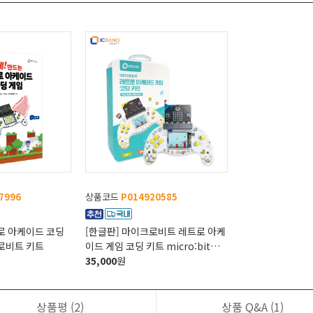
7996
상품코드
P014920585
로 아케이드 코딩
[한글판] 마이크로비트 레트로 아케
로비트 키트
이드 게임 코딩 키트 micro:bit
Retro Arcade
35,000
원
상품평
(2)
상품 Q&A
(1)