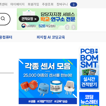
객센터
마이페이지
회원가입
주문조회
장바구니
0
업용컴퓨터
피지컬 AI 코딩교육