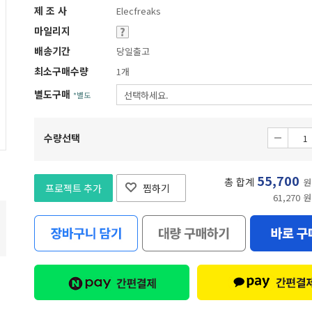
제 조 사
Elecfreaks
마일리지
배송기간
당일출고
최소구매수량
1개
별도구매
*별도
수량선택
55,700
총 합계
원
프로젝트 추가
찜하기
61,270 원