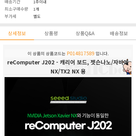
배송기간
1주이내
최소구매수량
1개
부가세
별도
상세정보
상품평
상품Q&A
배송정보
P014817589
이 상품의 상품코드는
입니다.
reComputer J202 - 캐리어 보드, 젯슨나노/자비에
NX/TX2 NX 용