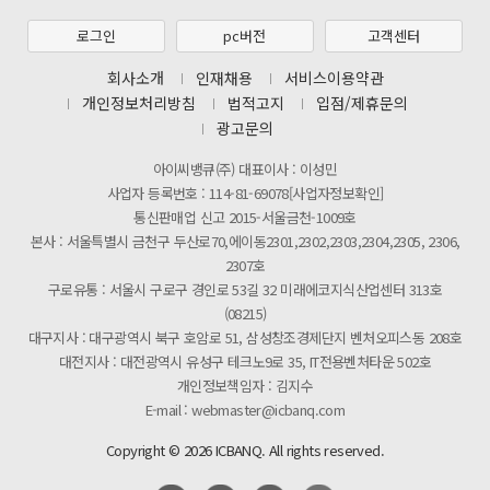
제31기 정기주주총회 소집통지서
로그인
pc버전
고객센터
[마일리지 적립 및 사용 정책 개편 안내]
회사소개
인재채용
서비스이용약관
개인정보처리방침
법적고지
입점/제휴문의
광고문의
아이씨뱅큐(주) 대표이사 : 이성민
사업자 등록번호 : 114-81-69078[사업자정보확인]
통신판매업 신고 2015-서울금천-1009호
본사 : 서울특별시 금천구 두산로70,에이동2301,2302,2303,2304,2305, 2306,
2307호
구로유통 : 서울시 구로구 경인로 53길 32 미래에코지식산업센터 313호
(08215)
대구지사 : 대구광역시 북구 호암로 51, 삼성창조경제단지 벤처오피스동 208호
대전지사 : 대전광역시 유성구 테크노9로 35, IT전용벤처타운 502호
개인정보책임자 : 김지수
E-mail : webmaster@icbanq.com
Copyright © 2026 ICBANQ. All rights reserved.