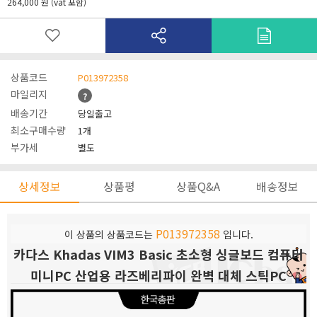
264,000 원 (vat 포함)
상품코드
P013972358
마일리지
?
배송기간
당일출고
최소구매수량
1개
부가세
별도
상세정보
상품평
상품Q&A
배송정보
P013972358
이 상품의 상품코드는
입니다.
카다스 Khadas VIM3 Basic 초소형 싱글보드 컴퓨터
미니PC 산업용 라즈베리파이 완벽 대체 스틱PC