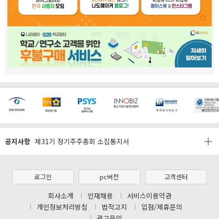
[마일리지 적립 및 사용 정책 개편 안내]
[2026년 8월 신용카드 무이자 행사 안내]
제31기 정기주주총회 소집통지서
공지사항
[마일리지 적립 및 사용 정책 개편 안내]
[2026년 8월 신용카드 무이자 행사 안내]
제31기 정기주주총회 소집통지서
로그인
pc버전
고객센터
[마일리지 적립 및 사용 정책 개편 안내]
회사소개
인재채용
서비스이용약관
개인정보처리방침
법적고지
입점/제휴문의
광고문의