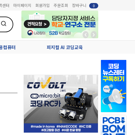
객센터
마이페이지
회원가입
주문조회
장바구니
0
업용컴퓨터
피지컬 AI 코딩교육