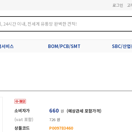
로그인
고
견적서비스
BOM/PCB/SMT
SBC/산
660
소비자가
(예상관세 포함가격)
원
(vat 포함)
726 원
상품코드
P009783460