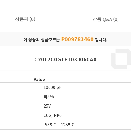
상품평
(0)
상품 Q&A
(0)
P009783460
이 상품의 상품코드는
입니다.
C2012C0G1E103J060AA
Value
10000 pF
짹5%
25V
C0G, NP0
-55째C ~ 125째C