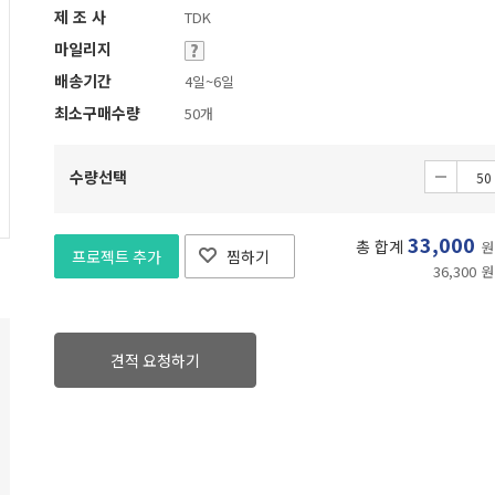
제 조 사
TDK
마일리지
배송기간
4일~6일
최소구매수량
50개
수량선택
33,000
총 합계
원
프로젝트 추가
찜하기
36,300 원
견적 요청하기