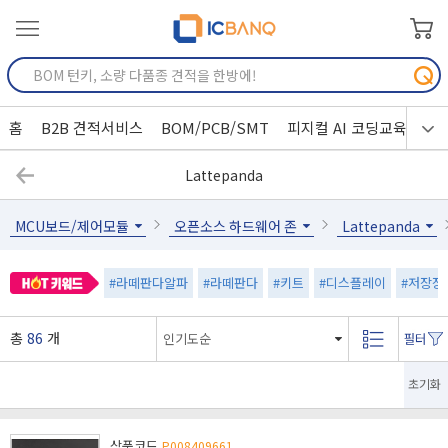
홈
B2B 견적서비스
BOM/PCB/SMT
피지컬 AI 코딩교육
Lattepanda
MCU보드/제어모듈
오픈소스 하드웨어 존
Lattepanda
#라떼판다알파
#라떼판다
#키트
#디스플레이
#저장장
총
86
개
초기화
상품코드
P008409661