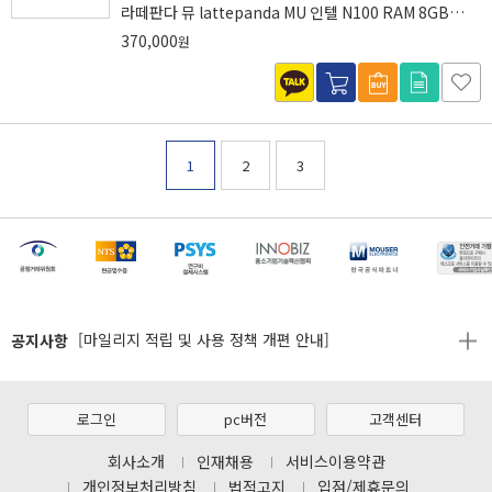
라떼판다 뮤 lattepanda MU 인텔 N100 RAM 8GB
eMMC 64GB
370,000
원
1
2
3
[마일리지 적립 및 사용 정책 개편 안내]
[2026년 8월 신용카드 무이자 행사 안내]
제31기 정기주주총회 소집통지서
공지사항
[마일리지 적립 및 사용 정책 개편 안내]
[2026년 8월 신용카드 무이자 행사 안내]
제31기 정기주주총회 소집통지서
로그인
pc버전
고객센터
[마일리지 적립 및 사용 정책 개편 안내]
회사소개
인재채용
서비스이용약관
개인정보처리방침
법적고지
입점/제휴문의