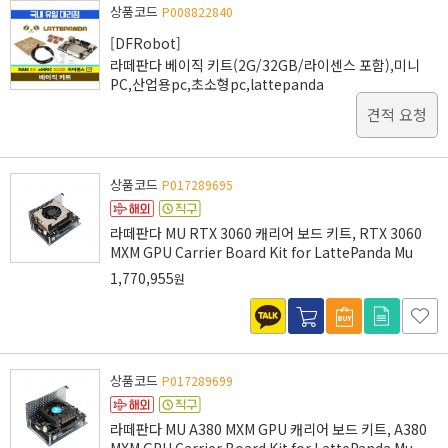
상품코드
P008822840
[DFRobot]
라떼판다 베이직 키트(2G/32GB/라이센스 포함),미니
PC,산업용pc,초소형pc,lattepanda
견적 요청
상품코드
P017289695
라떼판다 MU RTX 3060 캐리어 보드 키트, RTX 3060
MXM GPU Carrier Board Kit for LattePanda Mu
1,770,955
원
상품코드
P017289699
라떼판다 MU A380 MXM GPU 캐리어 보드 키트, A380