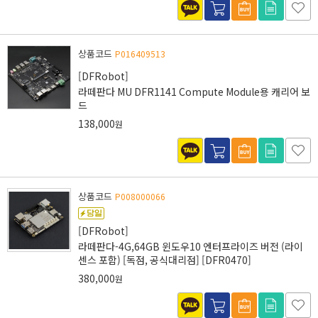
상품코드
P016409513
[DFRobot]
라떼판다 MU DFR1141 Compute Module용 캐리어 보
드
138,000
원
상품코드
P008000066
[DFRobot]
라떼판다-4G,64GB 윈도우10 엔터프라이즈 버전 (라이
센스 포함) [독점, 공식대리점] [DFR0470]
380,000
원