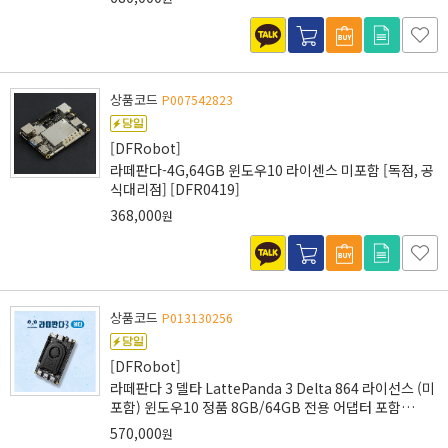
상품코드
P007542823
[DFRobot]
라떼판다-4G,64GB 윈도우10 라이센스 미포함 [독점, 공
식대리점] [DFR0419]
368,000
원
상품코드
P013130256
[DFRobot]
라떼판다 3 델타 LattePanda 3 Delta 864 라이선스 (미
포함) 윈도우10 정품 8GB/64GB 전용 어댑터 포함
[DFR0981]
570,000
원