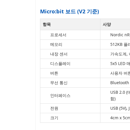
Micro:bit 보드 (V2 기준)
항목
사양
프로세서
Nordic nR
메모리
512KB 플
내장 센서
가속도계, 
디스플레이
5x5 LED
버튼
사용자 버튼
무선 통신
Bluetooth 
USB 2.0
인터페이스
함)
전원
USB (5V)
크기
4cm x 5c