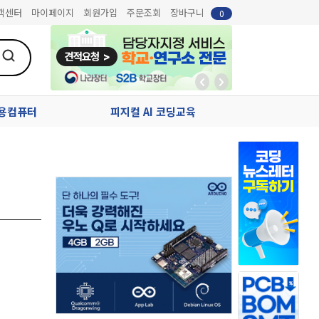
객센터
마이페이지
회원가입
주문조회
장바구니
0
업용컴퓨터
피지컬 AI 코딩교육