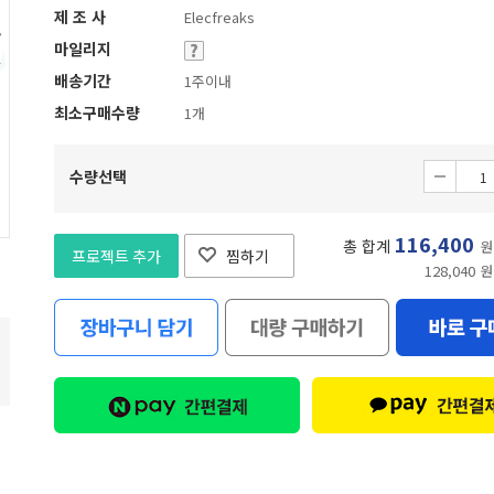
제 조 사
Elecfreaks
마일리지
배송기간
1주이내
최소구매수량
1개
수량선택
116,400
총 합계
원
프로젝트 추가
찜하기
128,040 원