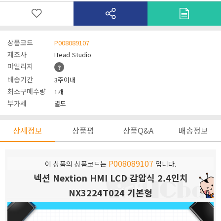
상품코드
P008089107
제조사
ITead Studio
마일리지
?
배송기간
3주이내
최소구매수량
1개
부가세
별도
상세정보
상품평
상품Q&A
배송정보
P008089107
이 상품의 상품코드는
입니다.
넥션 Nextion HMI LCD 감압식 2.4인치
NX3224T024 기본형