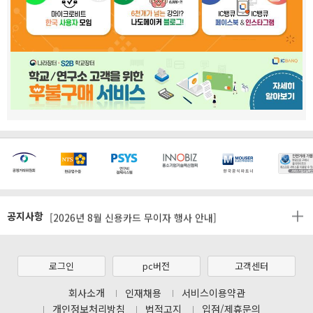
[마일리지 적립 및 사용 정책 개편 안내]
공지사항
[2026년 8월 신용카드 무이자 행사 안내]
제31기 정기주주총회 소집통지서
[마일리지 적립 및 사용 정책 개편 안내]
로그인
pc버전
고객센터
[2026년 8월 신용카드 무이자 행사 안내]
회사소개
인재채용
서비스이용약관
개인정보처리방침
법적고지
입점/제휴문의