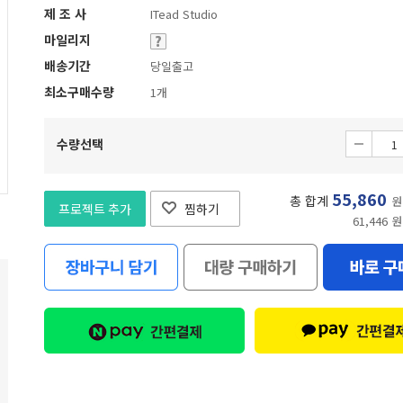
제 조 사
ITead Studio
마일리지
배송기간
당일출고
최소구매수량
1개
수량선택
55,860
총 합계
원
프로젝트 추가
찜하기
61,446 원