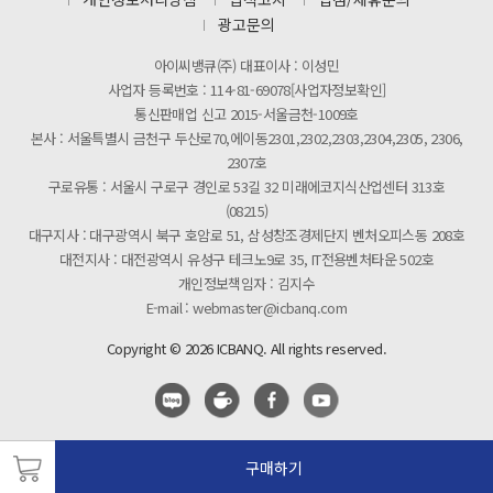
[마일리지 적립 및 사용 정책 개편 안내]
광고문의
아이씨뱅큐(주) 대표이사 : 이성민
사업자 등록번호 : 114-81-69078[사업자정보확인]
통신판매업 신고 2015-서울금천-1009호
본사 : 서울특별시 금천구 두산로70,에이동2301,2302,2303,2304,2305, 2306,
2307호
구로유통 : 서울시 구로구 경인로 53길 32 미래에코지식산업센터 313호
(08215)
대구지사 : 대구광역시 북구 호암로 51, 삼성창조경제단지 벤처오피스동 208호
대전지사 : 대전광역시 유성구 테크노9로 35, IT전용벤처타운 502호
개인정보책임자 : 김지수
E-mail : webmaster@icbanq.com
Copyright © 2026 ICBANQ. All rights reserved.
구매하기