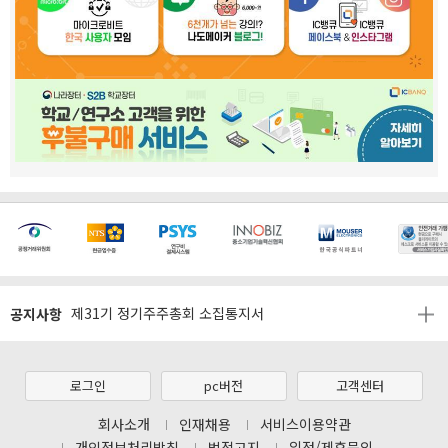
[마일리지 적립 및 사용 정책 개편 안내]
[2026년 8월 신용카드 무이자 행사 안내]
공지사항
제31기 정기주주총회 소집통지서
[마일리지 적립 및 사용 정책 개편 안내]
[2026년 8월 신용카드 무이자 행사 안내]
로그인
pc버전
고객센터
제31기 정기주주총회 소집통지서
회사소개
인재채용
서비스이용약관
개인정보처리방침
법적고지
입점/제휴문의