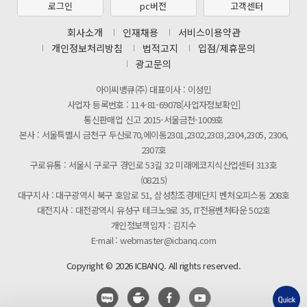
제31기 정기주주총회 소집통지서
로그인
pc버전
고객센터
[마일리지 적립 및 사용 정책 개편 안내]
회사소개
인재채용
서비스이용약관
개인정보처리방침
법적고지
입점/제휴문의
광고문의
아이씨뱅큐(주) 대표이사 : 이성민
사업자 등록번호 : 114-81-69078[사업자정보확인]
통신판매업 신고 2015-서울금천-1009호
본사 : 서울특별시 금천구 두산로70,에이동2301,2302,2303,2304,2305, 2306,
2307호
구로유통 : 서울시 구로구 경인로 53길 32 미래에코지식산업센터 313호
(08215)
대구지사 : 대구광역시 북구 호암로 51, 삼성창조경제단지 벤처오피스동 208호
대전지사 : 대전광역시 유성구 테크노9로 35, IT전용벤처타운 502호
개인정보책임자 : 김지수
E-mail : webmaster@icbanq.com
Copyright © 2026 ICBANQ. All rights reserved.