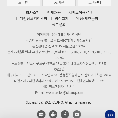
로그인
pc버전
고객센터
제31기 정기주주총회 소집통지서
회사소개
인재채용
서비스이용약관
[마일리지 적립 및 사용 정책 개편 안내]
개인정보처리방침
법적고지
입점/제휴문의
광고문의
아이씨뱅큐(주) 대표이사 : 이성민
사업자 등록번호 : 114-81-69078[사업자정보확인]
통신판매업 신고 2015-서울금천-1009호
본사 : 서울특별시 금천구 두산로70,에이동2301,2302,2303,2304,2305, 2306,
2307호
구로유통 : 서울시 구로구 경인로 53길 32 미래에코지식산업센터 313호
(08215)
대구지사 : 대구광역시 북구 호암로 51, 삼성창조경제단지 벤처오피스동 208호
대전지사 : 대전광역시 유성구 테크노9로 35, IT전용벤처타운 502호
개인정보책임자 : 김지수
E-mail : webmaster@icbanq.com
Copyright © 2026 ICBANQ. All rights reserved.