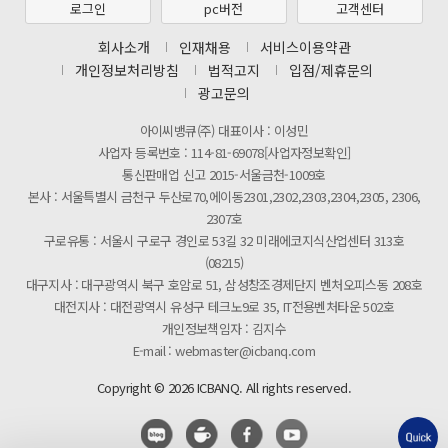
로그인
pc버전
고객센터
제31기 정기주주총회 소집통지서
회사소개
인재채용
서비스이용약관
[마일리지 적립 및 사용 정책 개편 안내]
개인정보처리방침
법적고지
입점/제휴문의
광고문의
아이씨뱅큐(주) 대표이사 : 이성민
사업자 등록번호 : 114-81-69078[사업자정보확인]
통신판매업 신고 2015-서울금천-1009호
본사 : 서울특별시 금천구 두산로70,에이동2301,2302,2303,2304,2305, 2306,
2307호
구로유통 : 서울시 구로구 경인로 53길 32 미래에코지식산업센터 313호
(08215)
대구지사 : 대구광역시 북구 호암로 51, 삼성창조경제단지 벤처오피스동 208호
대전지사 : 대전광역시 유성구 테크노9로 35, IT전용벤처타운 502호
개인정보책임자 : 김지수
E-mail : webmaster@icbanq.com
Copyright © 2026 ICBANQ. All rights reserved.